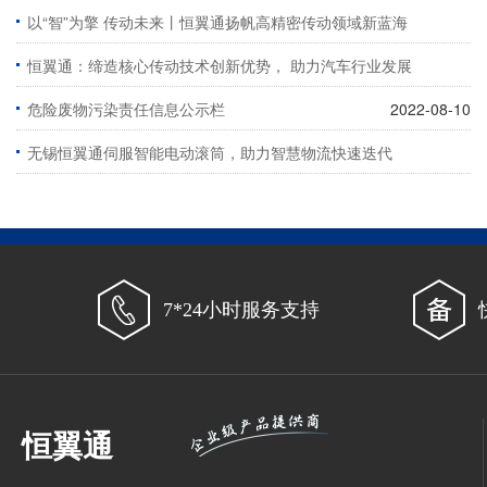
以“智”为擎 传动未来丨恒翼通扬帆高精密传动领域新蓝海
恒翼通：缔造核心传动技术创新优势， 助力汽车行业发展
2024-09-20
危险废物污染责任信息公示栏
2023-09-04
2022-08-10
无锡恒翼通伺服智能电动滚筒，助力智慧物流快速迭代
2021-09-09
7*24小时服务支持
恒翼通