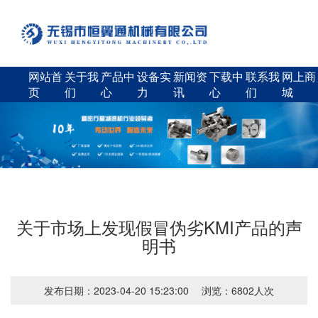
网站首
关于我
产品中
设备实
新闻资
下载中
联系我
网上商
页
们
心
力
讯
心
们
城
关于市场上发现假冒伪劣KMI产品的声
明书
发布日期：2023-04-20 15:23:00
浏览：6802人次